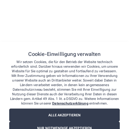
Schwerpunkt Phytotherapie
Schwerpunkt Haut
Schwerpunkt Baby und Familie
Schwerpunkt Tiergesundheit
Schwerpunkt Diabetes
Cookie-Einwilligung verwalten
Schwerpunkt Homöopathie
Wir setzen Cookies, die für den Betrieb der Website technisch
erforderlich sind. Darüber hinaus verwenden wir Cookies, um unsere
Blutuntersuchungen
Website für Sie optimal zu gestalten und fortlaufend zu verbessern.
Mit Ihrer Zustimmung geben wir Informationen zu Ihrer Verwendung
unserer Website auch an Drittanbieter weiter. Soweit dabei Daten in
Bargeldlose Zahlung
Ländern verarbeitet werden, in denen kein angemessenes
ausschließlich EC-Zahlungen ab 5€
Datenschutzniveau besteht, stimmen Sie mit Ihrer Einwilligung zur
Nutzung dieser Dienste auch der Verarbeitung Ihrer Daten in diesen
Ländern gem. Artikel 49 Abs. 1 lit. a DSGVO zu. Weitere Informationen
können Sie unserer
Datenschutzerklärung
entnehmen.
ALLE AKZEPTIEREN
NUR NOTWENDIGE AKZEPTIEREN