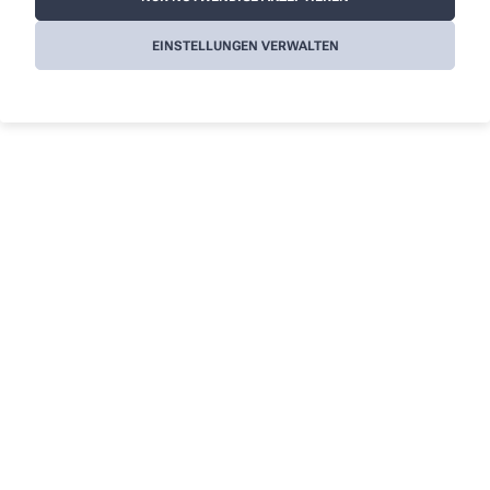
EINSTELLUNGEN VERWALTEN
So erreichen Sie uns
Sie haben Fragen zu unseren Leistungen? Wir sind für
Sie da!
Apotheker/-in
Jan Nowak
Telefonnummer
02464/65 00
Faxnummer
02464/60 99
E-Mail-Adresse
martinus@apotheke-aldenhoven.de
Mit dem Laden der Karte stimmen Sie den
Datenschutzbestimmungen von Google zu.